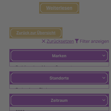
Weiterlesen
Zurück zur Übersicht
Zurücksetzen
Filter anzeigen
Marken
Rotkäppchen-Mumm Corporate
Asmussen
Standorte
Blanchet
Breisach am Rhein
Chantré
Bremen
Zeitraum
Club of Wine
Eltville am Rhein