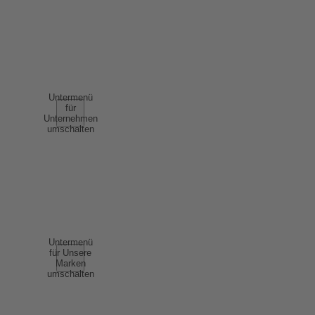
NUTZUNGSBEDINGUNGEN
AGB
UNTERNEHMEN
Untermenü
für
Unternehmen
umschalten
ÜBER UNS
ERFOLGSGESCHICHTEN
NACHHALTIGKEIT
COMPLIANCE
UNSERE MARKEN
Untermenü
für Unsere
Marken
umschalten
SCHAUMWEIN
WEIN