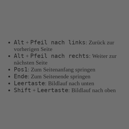
Tastenkombinationen
Sie können die folgenden Tastenkombinationen
verwenden, um schneller zu navigieren:
Alt
Pfeil nach links
+
: Zurück zur
vorherigen Seite
Alt
Pfeil nach rechts
+
: Weiter zur
nächsten Seite
Pos1
: Zum Seitenanfang springen
Ende
: Zum Seitenende springen
Leertaste
: Bildlauf nach unten
Shift
Leertaste
+
: Bildlauf nach oben