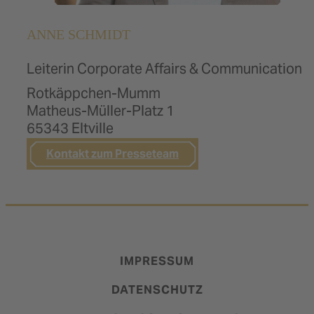
Mumm & Co.
ANNE SCHMIDT
Nordbrand Nordhausen
Pfeffi
Leiterin Corporate Affairs & Communication
Rotkäppchen-Mumm
Reidemeister & Ulrichs
Matheus-Müller-Platz 1
Ritmo de la Vida
65343 Eltville
Rotkäppchen
Kontakt zum Presseteam
Ruggeri
Sprizzero
IMPRESSUM
DATENSCHUTZ