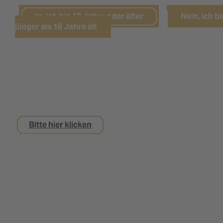
Ja, ich bin 18 Jahre oder älter
Nein, ich bi
jünger als 18 Jahre alt
Sie sind noch keine 18 Jahre alt,
interessieren sich aber für eine Ausbildung bei
uns?
Bitte hier klicken
Impressum
Datenschutz
Kontakt
Nutzungsbedingungen