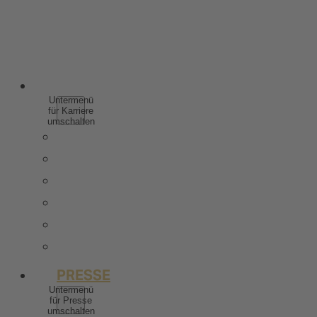
SPIRITUOSEN
WEINHALTIGE GETRÄNKE
ALKOHOLFREI
KARRIERE
Untermenü
für Karriere
umschalten
WARUM ZU ROTKÄPPCHEN MUMM
SCHÜLER & AUSZUBILDENDE
STUDIERENDE & ABSOLVENTEN
BERUFSERFAHRENE
STELLENANGEBOTE
KONTAKT
PRESSE
Untermenü
für Presse
umschalten