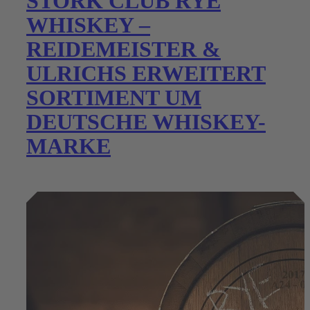
STORK CLUB RYE
WHISKEY –
REIDEMEISTER &
ULRICHS ERWEITERT
SORTIMENT UM
DEUTSCHE WHISKEY-
MARKE