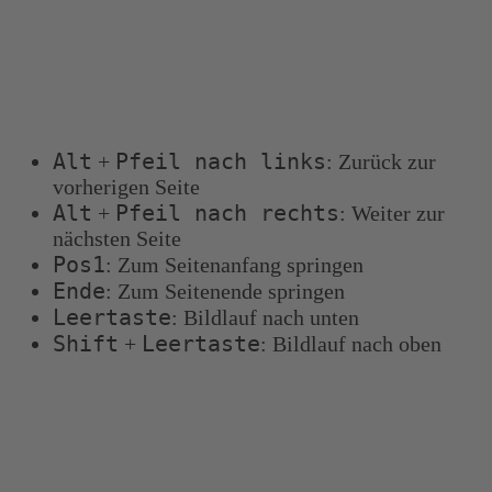
Tastenkombinationen
Sie können die folgenden Tastenkombinationen
verwenden, um schneller zu navigieren:
Alt
Pfeil nach links
+
: Zurück zur
vorherigen Seite
Alt
Pfeil nach rechts
+
: Weiter zur
nächsten Seite
Pos1
: Zum Seitenanfang springen
Ende
: Zum Seitenende springen
Leertaste
: Bildlauf nach unten
Shift
Leertaste
+
: Bildlauf nach oben