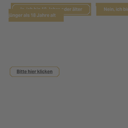
Ja, ich bin 18 Jahre oder älter
Nein, ich bi
jünger als 18 Jahre alt
Sie sind noch keine 18 Jahre alt,
interessieren sich aber für eine Ausbildung bei
uns?
Bitte hier klicken
Impressum
Datenschutz
Kontakt
Nutzungsbedingungen