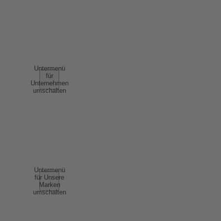
NUTZUNGSBEDINGUNGEN
AGB
UNTERNEHMEN
Untermenü
für
Unternehmen
umschalten
ÜBER UNS
ERFOLGSGESCHICHTEN
NACHHALTIGKEIT
COMPLIANCE
UNSERE MARKEN
Untermenü
für Unsere
Marken
umschalten
SCHAUMWEIN
WEIN