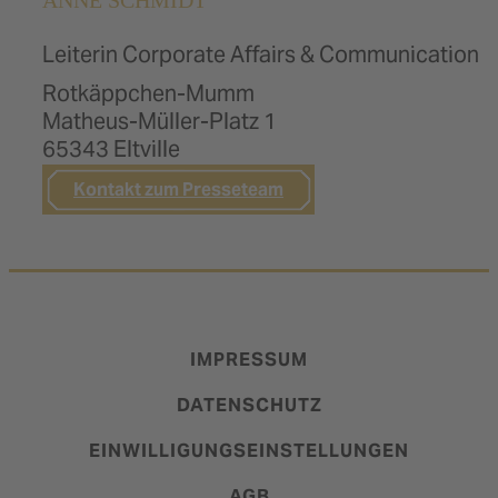
Nordbrand Nordhausen
Pfeffi
Leiterin Corporate Affairs & Communication
Rotkäppchen-Mumm
Reidemeister & Ulrichs
Matheus-Müller-Platz 1
Ritmo de la Vida
65343 Eltville
Rotkäppchen
Kontakt zum Presseteam
Ruggeri
Sprizzero
IMPRESSUM
DATENSCHUTZ
EINWILLIGUNGSEINSTELLUNGEN
AGB