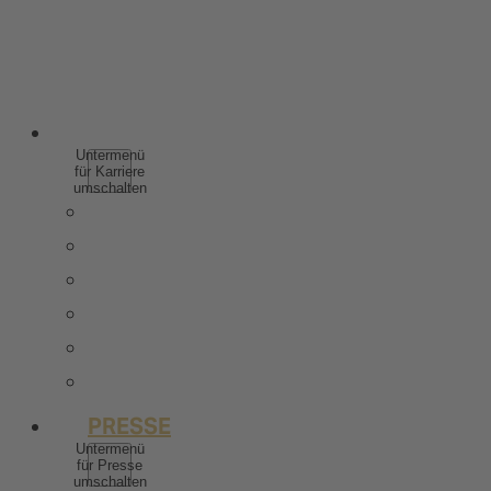
SPIRITUOSEN
WEINHALTIGE GETRÄNKE
ALKOHOLFREI
KARRIERE
Untermenü
für Karriere
umschalten
WARUM ZU ROTKÄPPCHEN MUMM
SCHÜLER & AUSZUBILDENDE
STUDIERENDE & ABSOLVENTEN
BERUFSERFAHRENE
STELLENANGEBOTE
KONTAKT
PRESSE
Untermenü
für Presse
umschalten