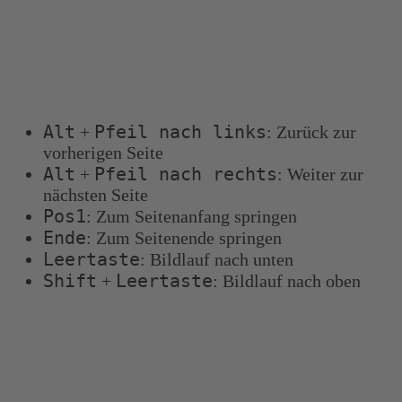
Tastenkombinationen
Sie können die folgenden Tastenkombinationen
verwenden, um schneller zu navigieren:
Alt
Pfeil nach links
+
: Zurück zur
vorherigen Seite
Alt
Pfeil nach rechts
+
: Weiter zur
nächsten Seite
Pos1
: Zum Seitenanfang springen
Ende
: Zum Seitenende springen
Leertaste
: Bildlauf nach unten
Shift
Leertaste
+
: Bildlauf nach oben