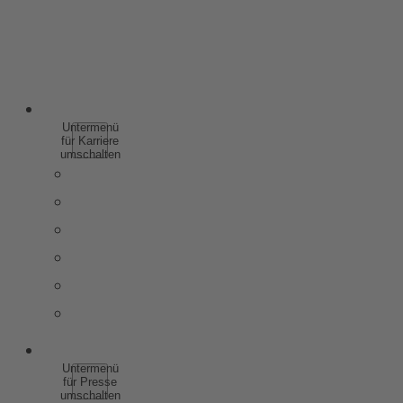
SPIRITUOSEN
WEINHALTIGE GETRÄNKE
ALKOHOLFREI
KARRIERE
Untermenü
für Karriere
umschalten
WARUM ZU ROTKÄPPCHEN MUMM
SCHÜLER & AUSZUBILDENDE
STUDIERENDE & ABSOLVENTEN
BERUFSERFAHRENE
STELLENANGEBOTE
KONTAKT
PRESSE
Untermenü
für Presse
umschalten