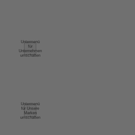
NUTZUNGSBEDINGUNGEN
AGB
UNTERNEHMEN
Untermenü
für
Unternehmen
umschalten
ÜBER UNS
ERFOLGSGESCHICHTEN
NACHHALTIGKEIT
COMPLIANCE
UNSERE MARKEN
Untermenü
für Unsere
Marken
umschalten
SCHAUMWEIN
WEIN