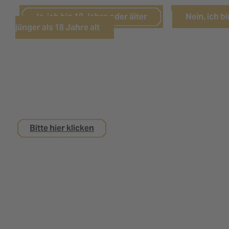
Ja, ich bin 18 Jahre oder älter
Nein, ich bi
jünger als 18 Jahre alt
Sie sind noch keine 18 Jahre alt,
interessieren sich aber für eine Ausbildung bei
uns?
Bitte hier klicken
Impressum
Datenschutz
Kontakt
Nutzungsbedingungen