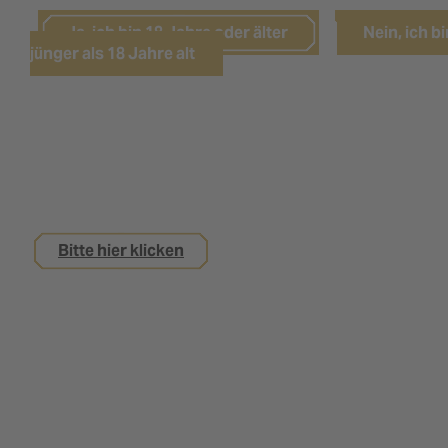
Ja, ich bin 18 Jahre oder älter
Nein, ich bi
jünger als 18 Jahre alt
Sie sind noch keine 18 Jahre alt,
interessieren sich aber für eine Ausbildung bei
uns?
Bitte hier klicken
Impressum
Datenschutz
Kontakt
Nutzungsbedingungen