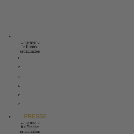
SPIRITUOSEN
WEINHALTIGE GETRÄNKE
ALKOHOLFREI
KARRIERE
Untermenü
für Karriere
umschalten
WARUM ZU ROTKÄPPCHEN MUMM
SCHÜLER & AUSZUBILDENDE
STUDIERENDE & ABSOLVENTEN
BERUFSERFAHRENE
STELLENANGEBOTE
KONTAKT
PRESSE
Untermenü
für Presse
umschalten