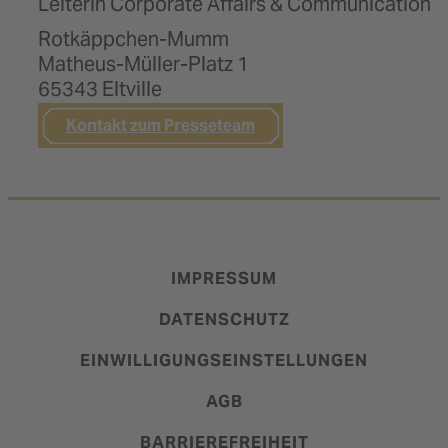
Pfeffi
Leiterin Corporate Affairs & Communication
Rotkäppchen-Mumm
Reidemeister & Ulrichs
Matheus-Müller-Platz 1
Ritmo de la Vida
65343 Eltville
Rotkäppchen
Kontakt zum Presseteam
Ruggeri
Sprizzero
IMPRESSUM
DATENSCHUTZ
EINWILLIGUNGSEINSTELLUNGEN
AGB
BARRIEREFREIHEIT