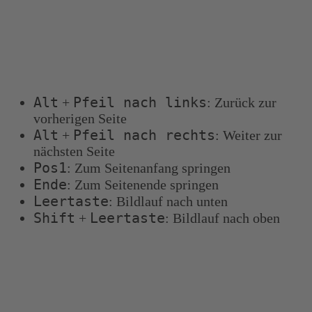
Tastenkombinationen
Sie können die folgenden Tastenkombinationen
verwenden, um schneller zu navigieren:
Alt
Pfeil nach links
+
: Zurück zur
vorherigen Seite
Alt
Pfeil nach rechts
+
: Weiter zur
nächsten Seite
Pos1
: Zum Seitenanfang springen
Ende
: Zum Seitenende springen
Leertaste
: Bildlauf nach unten
Shift
Leertaste
+
: Bildlauf nach oben