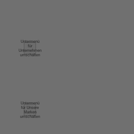
NUTZUNGSBEDINGUNGEN
AGB
UNTERNEHMEN
Untermenü
für
Unternehmen
umschalten
ÜBER UNS
ERFOLGSGESCHICHTEN
NACHHALTIGKEIT
COMPLIANCE
UNSERE MARKEN
Untermenü
für Unsere
Marken
umschalten
SCHAUMWEIN
WEIN