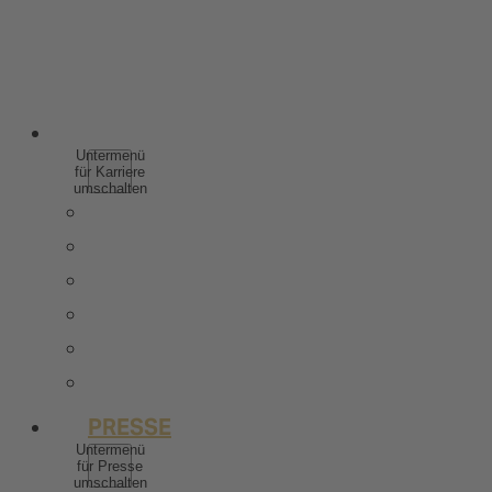
SPIRITUOSEN
WEINHALTIGE GETRÄNKE
ALKOHOLFREI
KARRIERE
Untermenü
für Karriere
umschalten
WARUM ZU ROTKÄPPCHEN MUMM
SCHÜLER & AUSZUBILDENDE
STUDIERENDE & ABSOLVENTEN
BERUFSERFAHRENE
STELLENANGEBOTE
KONTAKT
PRESSE
Untermenü
für Presse
umschalten