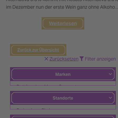
im Dezember nun der erste Wein ganz ohne Alkohol.
Rosso…
Weiterlesen
Zurück zur Übersicht
Zurücksetzen
Filter anzeigen
Marken
Rotkäppchen-Mumm Corporate
Asmussen
Standorte
Blanchet
Breisach am Rhein