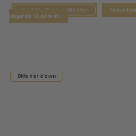
Ja, ich bin 18 Jahre oder älter
Nein, ich bi
jünger als 18 Jahre alt
Sie sind noch keine 18 Jahre alt,
interessieren sich aber für eine Ausbildung bei
uns?
Bitte hier klicken
Impressum
Datenschutz
Kontakt
Nutzungsbedingungen