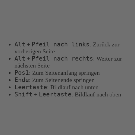
Tastenkombinationen
Sie können die folgenden Tastenkombinationen
verwenden, um schneller zu navigieren:
Alt
Pfeil nach links
+
: Zurück zur
vorherigen Seite
Alt
Pfeil nach rechts
+
: Weiter zur
nächsten Seite
Pos1
: Zum Seitenanfang springen
Ende
: Zum Seitenende springen
Leertaste
: Bildlauf nach unten
Shift
Leertaste
+
: Bildlauf nach oben