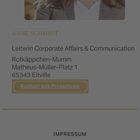
Mariacron
Mumm & Co.
ANNE SCHMIDT
Nordbrand Nordhausen
Pfeffi
Leiterin Corporate Affairs & Communication
Rotkäppchen-Mumm
Reidemeister & Ulrichs
Matheus-Müller-Platz 1
Ritmo de la Vida
65343 Eltville
Rotkäppchen
Kontakt zum Presseteam
Ruggeri
Sprizzero
IMPRESSUM