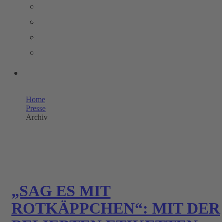
PRESSEMELDUNGEN
BILDERPOOL PRESSE
TRENDSTUDIE
WISSENSWERT
UNSERE SHOPS
Home
Presse
Archiv
„SAG ES MIT
ROTKÄPPCHEN“: MIT DER