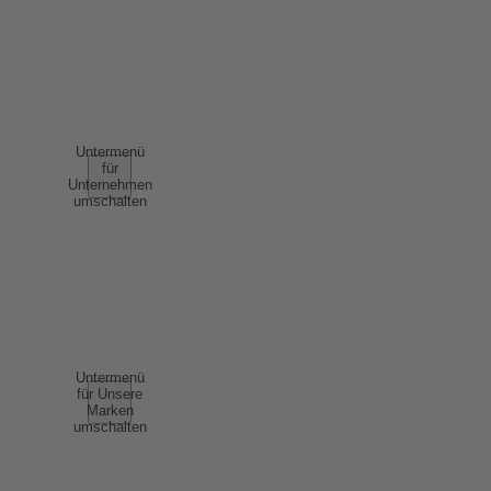
NUTZUNGSBEDINGUNGEN
AGB
UNTERNEHMEN
Untermenü
für
Unternehmen
umschalten
ÜBER UNS
ERFOLGSGESCHICHTEN
NACHHALTIGKEIT
COMPLIANCE
UNSERE MARKEN
Untermenü
für Unsere
Marken
umschalten
SCHAUMWEIN
WEIN