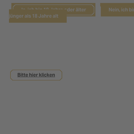
Ja, ich bin 18 Jahre oder älter
Nein, ich bi
jünger als 18 Jahre alt
Sie sind noch keine 18 Jahre alt,
interessieren sich aber für eine Ausbildung bei
uns?
Bitte hier klicken
Impressum
Datenschutz
Kontakt
Nutzungsbedingungen