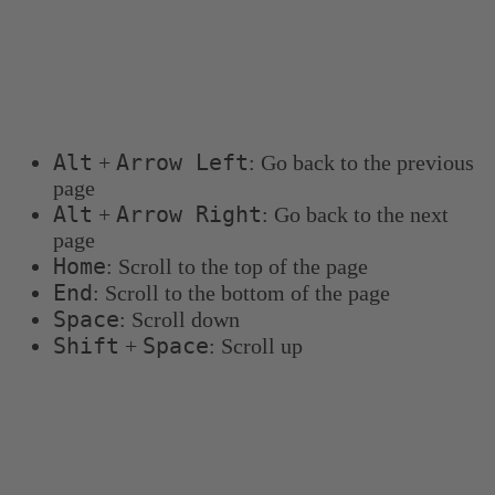
Keyboard shortcuts
You can use the following keyboard shortcuts to
navigate more quickly:
Alt
Arrow Left
+
: Go back to the previous
page
Alt
Arrow Right
+
: Go back to the next
page
Home
: Scroll to the top of the page
End
: Scroll to the bottom of the page
Space
: Scroll down
Shift
Space
+
: Scroll up