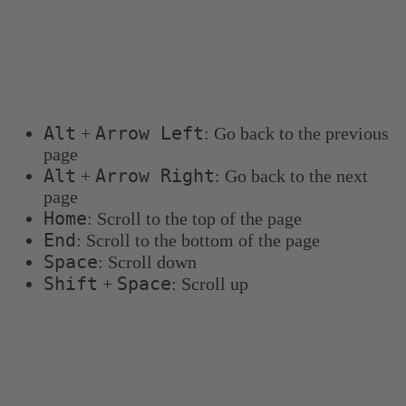
Keyboard shortcuts
You can use the following keyboard shortcuts to
navigate more quickly:
Alt
Arrow Left
+
: Go back to the previous
page
Alt
Arrow Right
+
: Go back to the next
page
Home
: Scroll to the top of the page
End
: Scroll to the bottom of the page
Space
: Scroll down
Shift
Space
+
: Scroll up