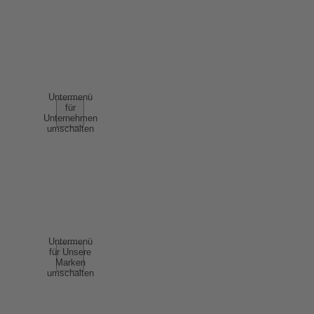
NUTZUNGSBEDINGUNGEN
AGB
UNTERNEHMEN
Untermenü
für
Unternehmen
umschalten
ÜBER UNS
ERFOLGSGESCHICHTEN
NACHHALTIGKEIT
COMPLIANCE
UNSERE MARKEN
Untermenü
für Unsere
Marken
umschalten
SCHAUMWEIN
WEIN