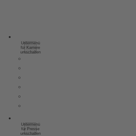
SPIRITUOSEN
WEINHALTIGE GETRÄNKE
ALKOHOLFREI
KARRIERE
Untermenü
für Karriere
umschalten
WARUM ZU ROTKÄPPCHEN MUMM
SCHÜLER & AUSZUBILDENDE
STUDIERENDE & ABSOLVENTEN
BERUFSERFAHRENE
STELLENANGEBOTE
KONTAKT
PRESSE
Untermenü
für Presse
umschalten