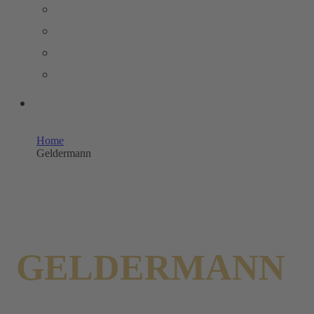
PRESSEMELDUNGEN
BILDERPOOL PRESSE
TRENDSTUDIE
WISSENSWERT
UNSERE SHOPS
Home
Geldermann
GELDERMANN