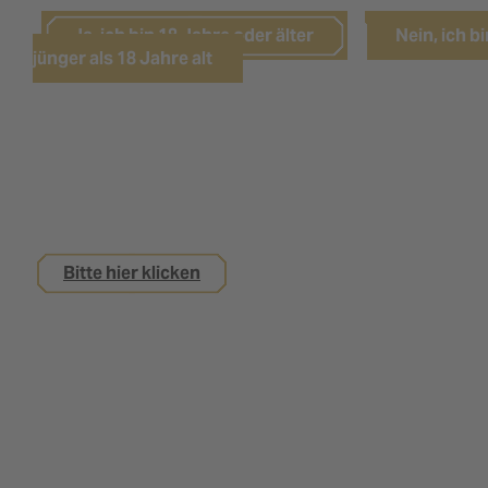
Ja, ich bin 18 Jahre oder älter
Nein, ich bi
jünger als 18 Jahre alt
Sie sind noch keine 18 Jahre alt,
interessieren sich aber für eine Ausbildung bei
uns?
Bitte hier klicken
Impressum
Datenschutz
Kontakt
Nutzungsbedingungen