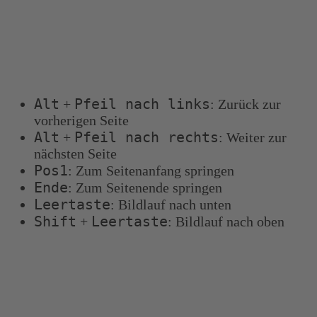
Tastenkombinationen
Sie können die folgenden Tastenkombinationen
verwenden, um schneller zu navigieren:
Alt
Pfeil nach links
+
: Zurück zur
vorherigen Seite
Alt
Pfeil nach rechts
+
: Weiter zur
nächsten Seite
Pos1
: Zum Seitenanfang springen
Ende
: Zum Seitenende springen
Leertaste
: Bildlauf nach unten
Shift
Leertaste
+
: Bildlauf nach oben