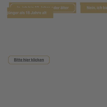
Ja, ich bin 18 Jahre oder älter
Nein, ich bi
jünger als 18 Jahre alt
Sie sind noch keine 18 Jahre alt,
interessieren sich aber für eine Ausbildung bei
uns?
Bitte hier klicken
Impressum
Datenschutz
Kontakt
Nutzungsbedingungen