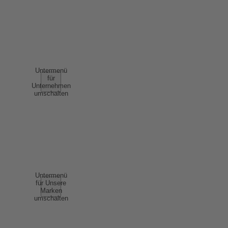
NUTZUNGSBEDINGUNGEN
AGB
UNTERNEHMEN
Untermenü
für
Unternehmen
umschalten
ÜBER UNS
ERFOLGSGESCHICHTEN
NACHHALTIGKEIT
COMPLIANCE
UNSERE MARKEN
Untermenü
für Unsere
Marken
umschalten
SCHAUMWEIN
WEIN