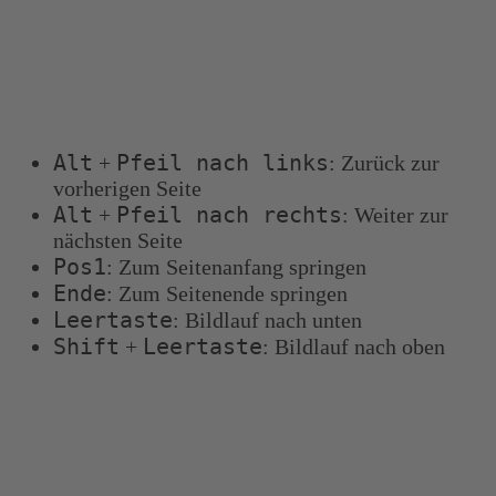
Tastenkombinationen
Sie können die folgenden Tastenkombinationen
verwenden, um schneller zu navigieren:
Alt
Pfeil nach links
+
: Zurück zur
vorherigen Seite
Alt
Pfeil nach rechts
+
: Weiter zur
nächsten Seite
Pos1
: Zum Seitenanfang springen
Ende
: Zum Seitenende springen
Leertaste
: Bildlauf nach unten
Shift
Leertaste
+
: Bildlauf nach oben