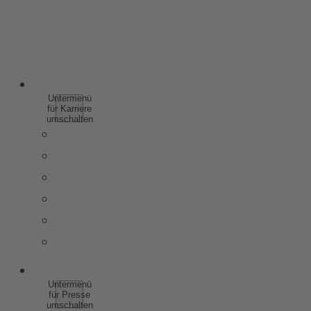
SPIRITUOSEN
WEINHALTIGE GETRÄNKE
ALKOHOLFREI
KARRIERE
Untermenü
für Karriere
umschalten
WARUM ZU ROTKÄPPCHEN MUMM
SCHÜLER & AUSZUBILDENDE
STUDIERENDE & ABSOLVENTEN
BERUFSERFAHRENE
STELLENANGEBOTE
KONTAKT
PRESSE
Untermenü
für Presse
umschalten