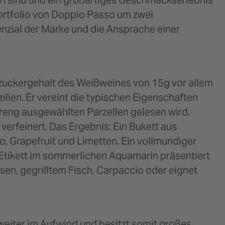
ch sind und ein großartiges Geschmackserlebnis
Portfolio von Doppio Passo um zwei
nzial der Marke und die Ansprache einer
uckergehalt des Weißweines von 15g vor allem
ien. Er vereint die typischen Eigenschaften
treng ausgewählten Parzellen gelesen wird.
verfeinert. Das Ergebnis: Ein Bukett aus
, Grapefruit und Limetten. Ein vollmundiger
Etikett im sommerlichen Aquamarin präsentiert
en, gegrilltem Fisch, Carpaccio oder eignet
weiter im Aufwind und besitzt somit großes