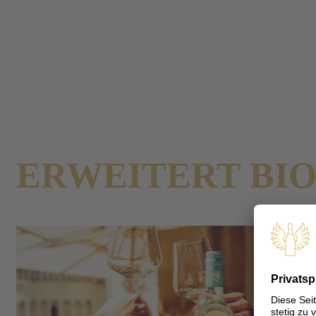
Presse
Pressemeldungen
Doppio Passo launcht Moscato und erweitert Bio-Sortiment
Zurück
DOPPIO PASSO
ERWEITERT BI