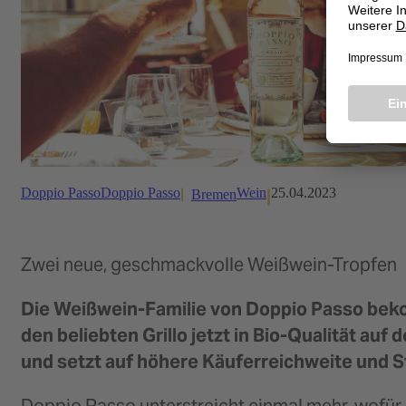
Doppio Passo
Doppio Passo
Wein
25.04.2023
Bremen
Zwei neue, geschmackvolle Weißwein-Tropfen
Die Weißwein-Familie von Doppio Passo bek
den beliebten Grillo jetzt in Bio-Qualität a
und setzt auf höhere Käuferreichweite und 