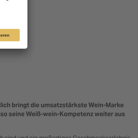
ich bringt die umsatzstärkste Wein-Marke
 Passo seine Weiß-wein-Kompetenz weiter aus