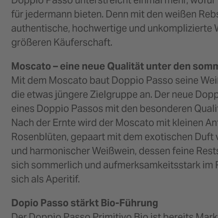
Doppio Passo unterstreicht einmal mehr, wofür
für jedermann bieten. Denn mit den weißen Rebs
authentische, hochwertige und unkomplizierte 
größeren Käuferschaft.
Moscato – eine neue Qualität unter den so
Mit dem Moscato baut Doppio Passo seine Wei
die etwas jüngere Zielgruppe an. Der neue Dopp
eines Doppio Passos mit den besonderen Qualitä
Nach der Ernte wird der Moscato mit kleinen Ant
Rosenblüten, gepaart mit dem exotischen Duft v
und harmonischer Weißwein, dessen feine Rests
sich sommerlich und aufmerksamkeitsstark im Re
sich als Aperitif.
Dopio Passo stärkt Bio-Führung
Der Doppio Passo Primitivo Bio ist bereits Mar