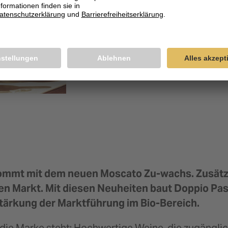
ommt mit dem neuen Moscato Zu-wachs. Zusätzl
uf den Markt. Mit diesen Neuheiten baut Doppio
Stärkung der Marktführung im Bio-Bereich.