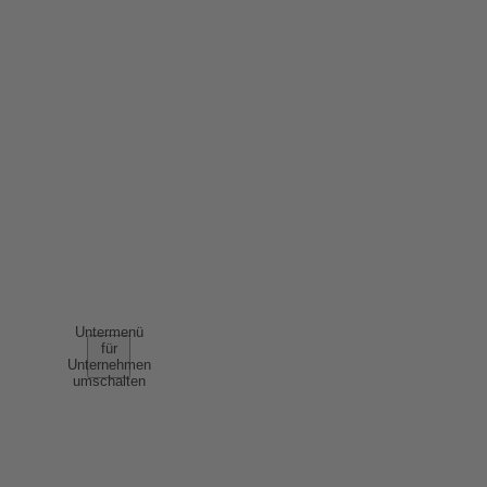
IMPRESSUM
DATENSCHUTZ
ERKLÄRUNG BARRIEREFREIHEIT
NUTZUNGSBEDINGUNGEN
AGB
UNTERNEHMEN
Untermenü
für
Unternehmen
umschalten
ÜBER UNS
ERFOLGSGESCHICHTEN
NACHHALTIGKEIT