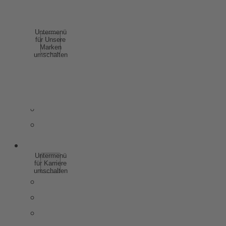
COMPLIANCE
UNSERE MARKEN
Untermenü
für Unsere
Marken
umschalten
SCHAUMWEIN
WEIN
SPIRITUOSEN
WEINHALTIGE GETRÄNKE
ALKOHOLFREI
KARRIERE
Untermenü
für Karriere
umschalten
WARUM ZU ROTKÄPPCHEN MUMM
SCHÜLER & AUSZUBILDENDE
STUDIERENDE & ABSOLVENTEN