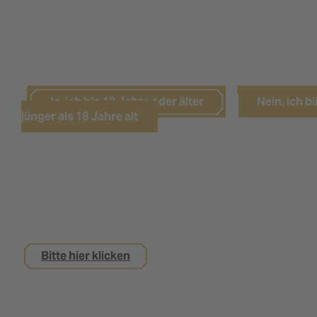
LEIDER HABEN SIE DAS NÖTIGE
LEBENSALTER NOCH NICHT ERREICHT.
Ja, ich bin 18 Jahre oder älter
Nein, ich bi
jünger als 18 Jahre alt
Sie sind noch keine 18 Jahre alt,
interessieren sich aber für eine Ausbildung bei
uns?
Bitte hier klicken
Impressum
Datenschutz