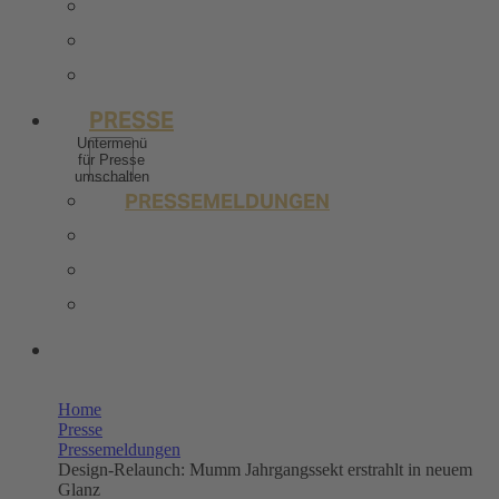
BERUFSERFAHRENE
STELLENANGEBOTE
KONTAKT
PRESSE
Untermenü
für Presse
umschalten
PRESSEMELDUNGEN
BILDERPOOL PRESSE
TRENDSTUDIE
WISSENSWERT
UNSERE SHOPS
Home
Presse
Pressemeldungen
Design-Relaunch: Mumm Jahrgangssekt erstrahlt in neuem
Glanz