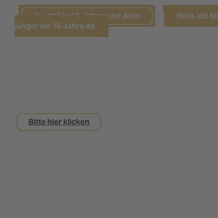
Ja, ich bin 18 Jahre oder älter
Nein, ich bi
jünger als 18 Jahre alt
Sie sind noch keine 18 Jahre alt,
interessieren sich aber für eine Ausbildung bei
uns?
Bitte hier klicken
Impressum
Datenschutz
Kontakt
Nutzungsbedingungen