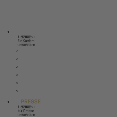
SPIRITUOSEN
WEINHALTIGE GETRÄNKE
ALKOHOLFREI
KARRIERE
Untermenü
für Karriere
umschalten
WARUM ZU ROTKÄPPCHEN MUMM
SCHÜLER & AUSZUBILDENDE
STUDIERENDE & ABSOLVENTEN
BERUFSERFAHRENE
STELLENANGEBOTE
KONTAKT
PRESSE
Untermenü
für Presse
umschalten