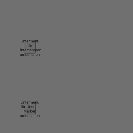
NUTZUNGSBEDINGUNGEN
AGB
UNTERNEHMEN
Untermenü
für
Unternehmen
umschalten
ÜBER UNS
ERFOLGSGESCHICHTEN
NACHHALTIGKEIT
COMPLIANCE
UNSERE MARKEN
Untermenü
für Unsere
Marken
umschalten
SCHAUMWEIN
WEIN