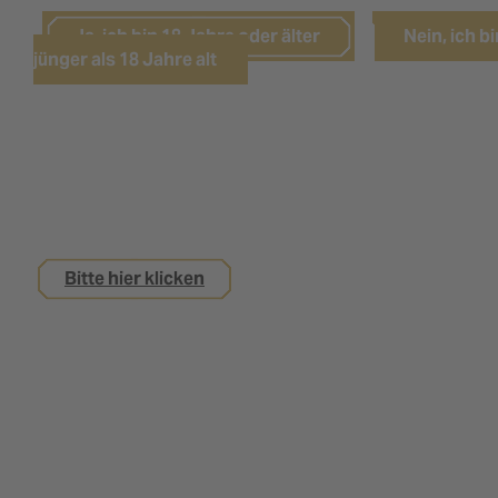
Ja, ich bin 18 Jahre oder älter
Nein, ich bi
jünger als 18 Jahre alt
Sie sind noch keine 18 Jahre alt,
interessieren sich aber für eine Ausbildung bei
uns?
Bitte hier klicken
Impressum
Datenschutz
Kontakt
Nutzungsbedingungen