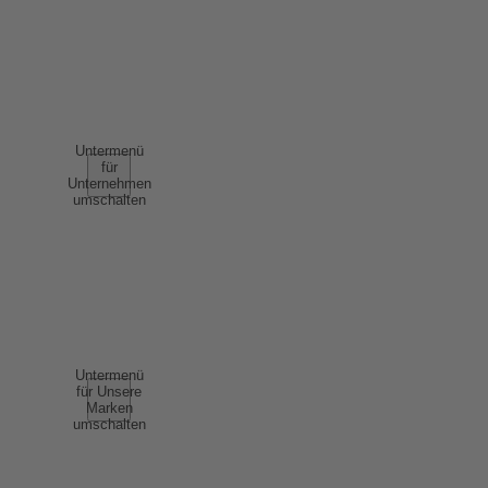
NUTZUNGSBEDINGUNGEN
AGB
UNTERNEHMEN
Untermenü
für
Unternehmen
umschalten
ÜBER UNS
ERFOLGSGESCHICHTEN
NACHHALTIGKEIT
COMPLIANCE
UNSERE MARKEN
Untermenü
für Unsere
Marken
umschalten
SCHAUMWEIN
WEIN