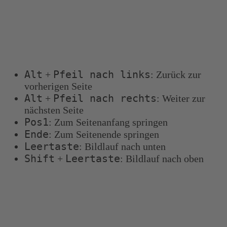
Tastenkombinationen
Sie können die folgenden Tastenkombinationen
verwenden, um schneller zu navigieren:
Alt
Pfeil nach links
+
: Zurück zur
vorherigen Seite
Alt
Pfeil nach rechts
+
: Weiter zur
nächsten Seite
Pos1
: Zum Seitenanfang springen
Ende
: Zum Seitenende springen
Leertaste
: Bildlauf nach unten
Shift
Leertaste
+
: Bildlauf nach oben