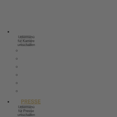
SPIRITUOSEN
WEINHALTIGE GETRÄNKE
ALKOHOLFREI
KARRIERE
Untermenü
für Karriere
umschalten
WARUM ZU ROTKÄPPCHEN MUMM
SCHÜLER & AUSZUBILDENDE
STUDIERENDE & ABSOLVENTEN
BERUFSERFAHRENE
STELLENANGEBOTE
KONTAKT
PRESSE
Untermenü
für Presse
umschalten