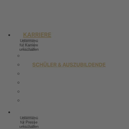
SPIRITUOSEN
WEINHALTIGE GETRÄNKE
ALKOHOLFREI
KARRIERE
Untermenü
für Karriere
umschalten
WARUM ZU ROTKÄPPCHEN MUMM
SCHÜLER & AUSZUBILDENDE
STUDIERENDE & ABSOLVENTEN
BERUFSERFAHRENE
STELLENANGEBOTE
KONTAKT
PRESSE
Untermenü
für Presse
umschalten