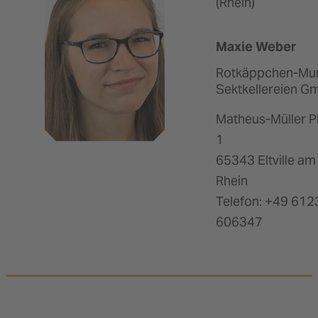
(Rhein)
Maxie Weber
Rotkäppchen-M
Sektkellereien 
Matheus-Müller P
1
65343 Eltville am
Rhein
Telefon: +49 612
606347