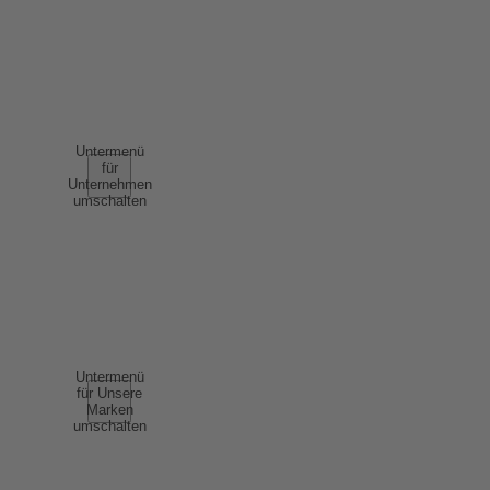
NUTZUNGSBEDINGUNGEN
AGB
UNTERNEHMEN
Untermenü
für
Unternehmen
umschalten
ÜBER UNS
ERFOLGSGESCHICHTEN
NACHHALTIGKEIT
COMPLIANCE
UNSERE MARKEN
Untermenü
für Unsere
Marken
umschalten
SCHAUMWEIN
WEIN