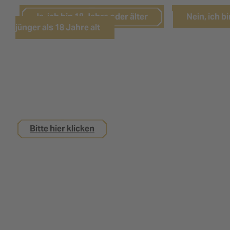
Ja, ich bin 18 Jahre oder älter
Nein, ich bi
jünger als 18 Jahre alt
Sie sind noch keine 18 Jahre alt,
interessieren sich aber für eine Ausbildung bei
uns?
Bitte hier klicken
Impressum
Datenschutz
Kontakt
Nutzungsbedingungen