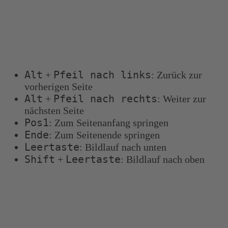
Tastenkombinationen
Sie können die folgenden Tastenkombinationen
verwenden, um schneller zu navigieren:
Alt
Pfeil nach links
+
: Zurück zur
vorherigen Seite
Alt
Pfeil nach rechts
+
: Weiter zur
nächsten Seite
Pos1
: Zum Seitenanfang springen
Ende
: Zum Seitenende springen
Leertaste
: Bildlauf nach unten
Shift
Leertaste
+
: Bildlauf nach oben