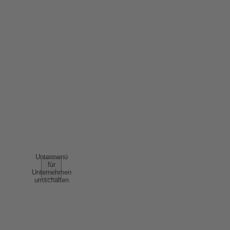
IMPRESSUM
DATENSCHUTZ
ERKLÄRUNG BARRIEREFREIHEIT
NUTZUNGSBEDINGUNGEN
AGB
UNTERNEHMEN
Untermenü
für
Unternehmen
umschalten
ÜBER UNS
ERFOLGSGESCHICHTEN
NACHHALTIGKEIT