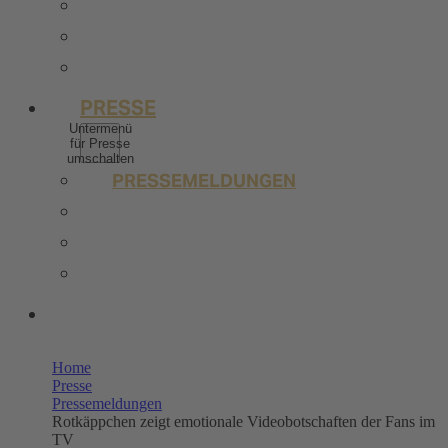
BERUFSERFAHRENE
STELLENANGEBOTE
KONTAKT
PRESSE
Untermenü
für Presse
umschalten
PRESSEMELDUNGEN
BILDERPOOL PRESSE
TRENDSTUDIE
WISSENSWERT
UNSERE SHOPS
Home
Presse
Pressemeldungen
Rotkäppchen zeigt emotionale Videobotschaften der Fans im
TV