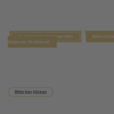
LEIDER HABEN SIE DAS NÖTIGE
LEBENSALTER NOCH NICHT ERREICHT.
Ja, ich bin 18 Jahre oder älter
Nein, ich bi
jünger als 18 Jahre alt
Sie sind noch keine 18 Jahre alt,
interessieren sich aber für eine Ausbildung bei
uns?
Bitte hier klicken
Impressum
Datenschutz