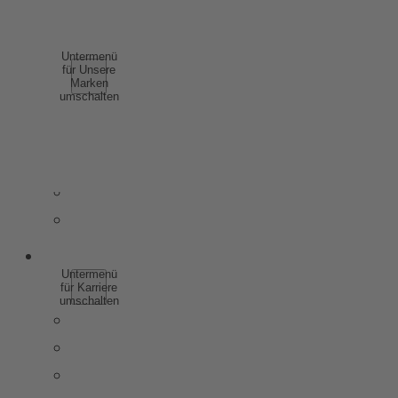
COMPLIANCE
UNSERE MARKEN
Untermenü
für Unsere
Marken
umschalten
SCHAUMWEIN
WEIN
SPIRITUOSEN
WEINHALTIGE GETRÄNKE
ALKOHOLFREI
KARRIERE
Untermenü
für Karriere
umschalten
WARUM ZU ROTKÄPPCHEN MUMM
SCHÜLER & AUSZUBILDENDE
STUDIERENDE & ABSOLVENTEN