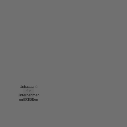
IMPRESSUM
DATENSCHUTZ
ERKLÄRUNG BARRIEREFREIHEIT
NUTZUNGSBEDINGUNGEN
AGB
UNTERNEHMEN
Untermenü
für
Unternehmen
umschalten
ÜBER UNS
ERFOLGSGESCHICHTEN
NACHHALTIGKEIT