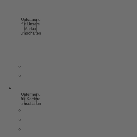
COMPLIANCE
UNSERE MARKEN
Untermenü
für Unsere
Marken
umschalten
SCHAUMWEIN
WEIN
SPIRITUOSEN
WEINHALTIGE GETRÄNKE
ALKOHOLFREI
KARRIERE
Untermenü
für Karriere
umschalten
WARUM ZU ROTKÄPPCHEN MUMM
SCHÜLER & AUSZUBILDENDE
STUDIERENDE & ABSOLVENTEN