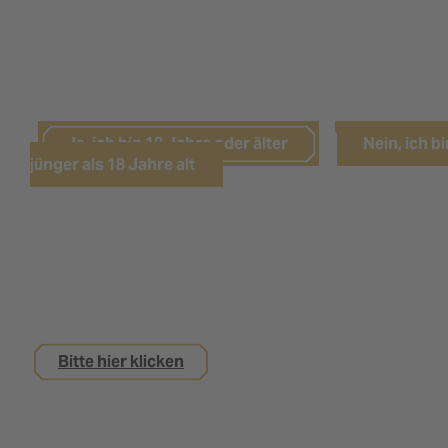
LEIDER HABEN SIE DAS NÖTIGE
LEBENSALTER NOCH NICHT ERREICHT.
Ja, ich bin 18 Jahre oder älter
Nein, ich bi
jünger als 18 Jahre alt
Sie sind noch keine 18 Jahre alt,
interessieren sich aber für eine Ausbildung bei
uns?
Bitte hier klicken
Impressum
Datenschutz