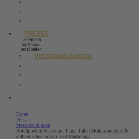
BERUFSERFAHRENE
STELLENANGEBOTE
KONTAKT
PRESSE
Untermenü
für Presse
umschalten
PRESSEMELDUNGEN
BILDERPOOL PRESSE
TRENDSTUDIE
WISSENSWERT
UNSERE SHOPS
Home
Presse
Pressemeldungen
Rotkäppchen Secconade Panel Talk: Erfolgsstrategien für
authentisches GenZ (18+)-Marketing