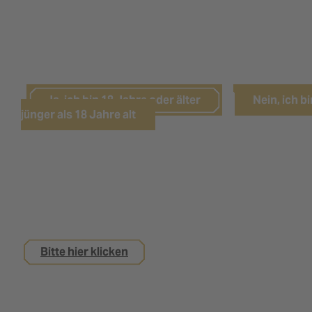
LEIDER HABEN SIE DAS NÖTIGE
LEBENSALTER NOCH NICHT ERREICHT.
Ja, ich bin 18 Jahre oder älter
Nein, ich bi
jünger als 18 Jahre alt
Sie sind noch keine 18 Jahre alt,
interessieren sich aber für eine Ausbildung bei
uns?
Bitte hier klicken
Impressum
Datenschutz