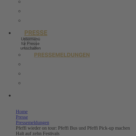
BERUFSERFAHRENE
STELLENANGEBOTE
KONTAKT
PRESSE
Untermenü
für Presse
umschalten
PRESSEMELDUNGEN
BILDERPOOL PRESSE
TRENDSTUDIE
WISSENSWERT
UNSERE SHOPS
Home
Presse
Pressemeldungen
Pfeffi wieder on tour: Pfeffi Bus und Pfeffi Pick-up machen
Halt auf zehn Festivals