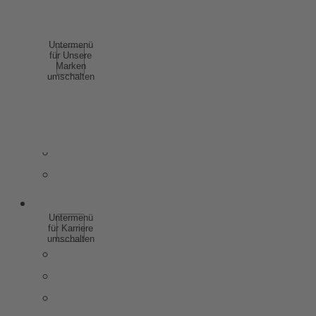
COMPLIANCE
UNSERE MARKEN
Untermenü
für Unsere
Marken
umschalten
SCHAUMWEIN
WEIN
SPIRITUOSEN
WEINHALTIGE GETRÄNKE
ALKOHOLFREI
KARRIERE
Untermenü
für Karriere
umschalten
WARUM ZU ROTKÄPPCHEN MUMM
SCHÜLER & AUSZUBILDENDE
STUDIERENDE & ABSOLVENTEN