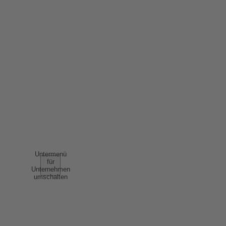
IMPRESSUM
DATENSCHUTZ
ERKLÄRUNG BARRIEREFREIHEIT
NUTZUNGSBEDINGUNGEN
AGB
UNTERNEHMEN
Untermenü
für
Unternehmen
umschalten
ÜBER UNS
ERFOLGSGESCHICHTEN
NACHHALTIGKEIT