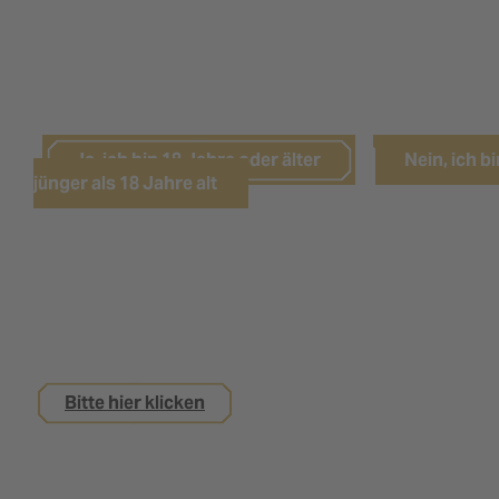
LEIDER HABEN SIE DAS NÖTIGE
LEBENSALTER NOCH NICHT ERREICHT.
Ja, ich bin 18 Jahre oder älter
Nein, ich bi
jünger als 18 Jahre alt
Sie sind noch keine 18 Jahre alt,
interessieren sich aber für eine Ausbildung bei
uns?
Bitte hier klicken
Impressum
Datenschutz