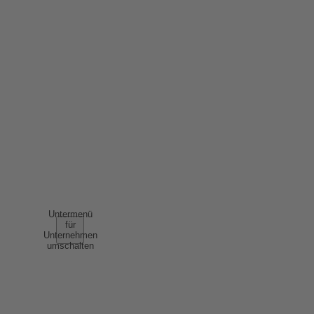
IMPRESSUM
DATENSCHUTZ
ERKLÄRUNG BARRIEREFREIHEIT
NUTZUNGSBEDINGUNGEN
AGB
UNTERNEHMEN
Untermenü
für
Unternehmen
umschalten
ÜBER UNS
ERFOLGSGESCHICHTEN
NACHHALTIGKEIT