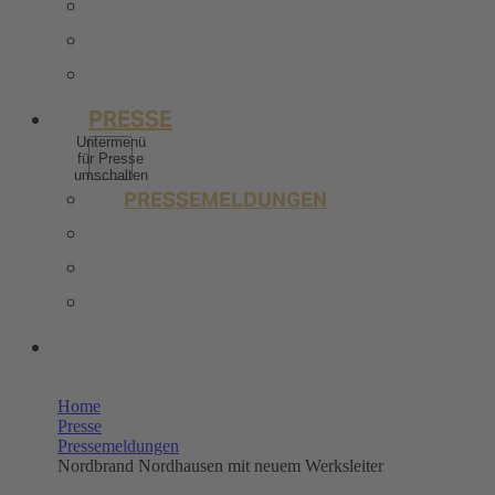
BERUFSERFAHRENE
STELLENANGEBOTE
KONTAKT
PRESSE
Untermenü
für Presse
umschalten
PRESSEMELDUNGEN
BILDERPOOL PRESSE
TRENDSTUDIE
WISSENSWERT
UNSERE SHOPS
Home
Presse
Pressemeldungen
Nordbrand Nordhausen mit neuem Werksleiter