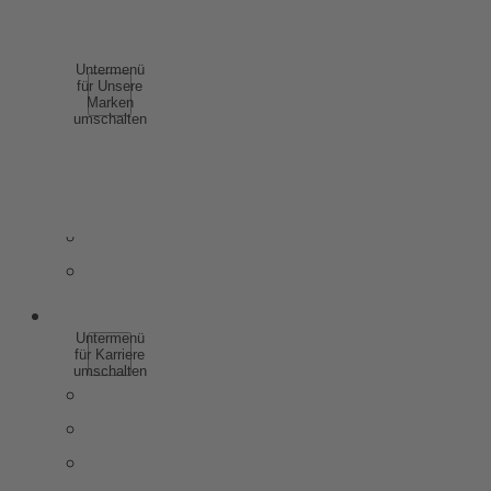
COMPLIANCE
UNSERE MARKEN
Untermenü
für Unsere
Marken
umschalten
SCHAUMWEIN
WEIN
SPIRITUOSEN
WEINHALTIGE GETRÄNKE
ALKOHOLFREI
KARRIERE
Untermenü
für Karriere
umschalten
WARUM ZU ROTKÄPPCHEN MUMM
SCHÜLER & AUSZUBILDENDE
STUDIERENDE & ABSOLVENTEN