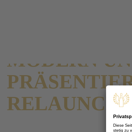
Presse
Pressemeldungen
Modern und magisch: ECKES präsentiert umfassenden Relau
Zurück
MODERN UN
PRÄSENTIE
RELAUNCH