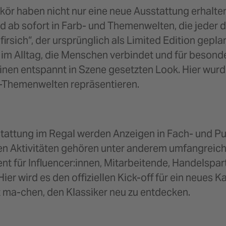
rlikör haben nicht nur eine neue Ausstattung erhal
 ab sofort in Farb- und Themenwelten, die jeder d
Pfirsich“, der ursprünglich als Limited Edition gep
e im Alltag, die Menschen verbindet und für beson
einen entspannt in Szene gesetzten Look. Hier w
t-Themenwelten repräsentieren.
ttung im Regal werden Anzeigen in Fach- und Pub
eren Aktivitäten gehören unter anderem umfangrei
nt für Influencer:innen, Mitarbeitende, Handelsp
 Hier wird es den offiziellen Kick-off für ein neues
t ma-chen, den Klassiker neu zu entdecken.