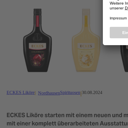
ECKES Liköre
Spirituosen
30.08.2024
Nordhausen
ECKES Liköre starten mit einem neuen und mo
mit einer komplett überarbeiteten Ausstattu