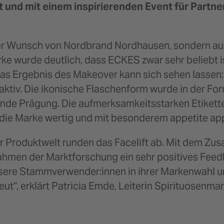
 und mit einem inspirierenden Event für Partne
ur der Wunsch von Nordbrand Nordhausen, sondern
ke wurde deutlich, dass ECKES zwar sehr beliebt i
Das Ergebnis des Makeover kann sich sehen lassen
aktiv. Die ikonische Flaschenform wurde in der For
chende Prägung. Die aufmerksamkeitsstarken Etike
die Marke wertig und mit besonderem appetite ap
r Produktwelt runden das Facelift ab. Mit dem Zusa
Rahmen der Marktforschung ein sehr positives Fee
unsere Stammverwender:innen in ihrer Markenwahl 
eut“, erklärt Patricia Emde, Leiterin Spirituosen