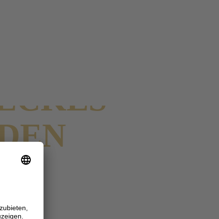
 ECKES
NDEN