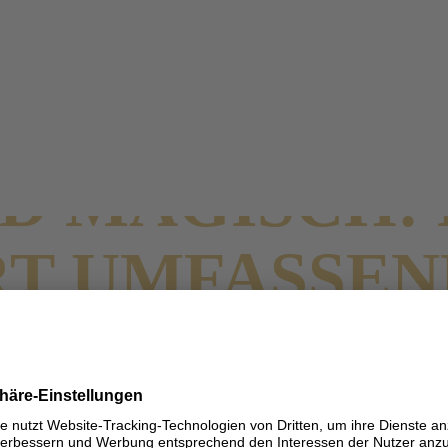
nch
D MAGISCH:
RT UMFASSE