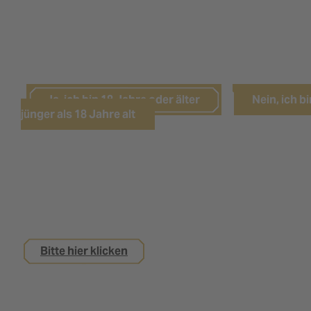
LEIDER HABEN SIE DAS NÖTIGE
LEBENSALTER NOCH NICHT ERREICHT.
Ja, ich bin 18 Jahre oder älter
Nein, ich bi
jünger als 18 Jahre alt
Sie sind noch keine 18 Jahre alt,
interessieren sich aber für eine Ausbildung bei
uns?
Bitte hier klicken
Impressum
Datenschutz