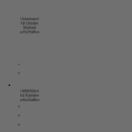
COMPLIANCE
UNSERE MARKEN
Untermenü
für Unsere
Marken
umschalten
SCHAUMWEIN
WEIN
SPIRITUOSEN
WEINHALTIGE GETRÄNKE
ALKOHOLFREI
KARRIERE
Untermenü
für Karriere
umschalten
WARUM ZU ROTKÄPPCHEN MUMM
SCHÜLER & AUSZUBILDENDE
STUDIERENDE & ABSOLVENTEN