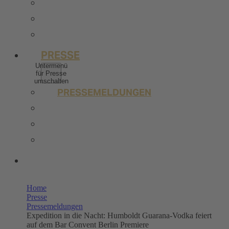
BERUFSERFAHRENE
STELLENANGEBOTE
KONTAKT
PRESSE
Untermenü
für Presse
umschalten
PRESSEMELDUNGEN
BILDERPOOL PRESSE
TRENDSTUDIE
WISSENSWERT
UNSERE SHOPS
Home
Presse
Pressemeldungen
Expedition in die Nacht: Humboldt Guarana-Vodka feiert
auf dem Bar Convent Berlin Premiere