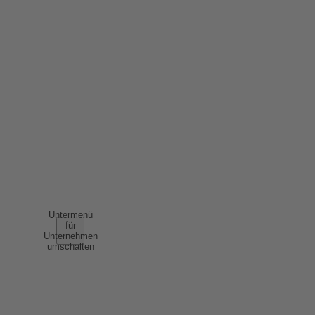
IMPRESSUM
DATENSCHUTZ
ERKLÄRUNG BARRIEREFREIHEIT
NUTZUNGSBEDINGUNGEN
AGB
UNTERNEHMEN
Untermenü
für
Unternehmen
umschalten
ÜBER UNS
ERFOLGSGESCHICHTEN
NACHHALTIGKEIT