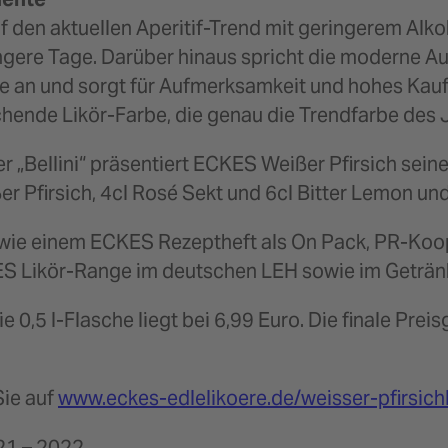
f den aktuellen Aperitif-Trend mit geringerem Alkoho
gere Tage. Darüber hinaus spricht die moderne A
an und sorgt für Aufmerksamkeit und hohes Kaufi
ende Likör-Farbe, die genau die Trendfarbe des J
r „Bellini“ präsentiert ECKES Weißer Pfirsich seine
 Pfirsich, 4cl Rosé Sekt und 6cl Bitter Lemon un
n wie einem ECKES Rezeptheft als On Pack, PR-K
CKES Likör-Range im deutschen LEH sowie im Getr
 0,5 l-Flasche liegt bei 6,99 Euro. Die finale Prei
Sie auf
www.eckes-edlelikoere.de/weisser-pfirsichl
21 – 2022