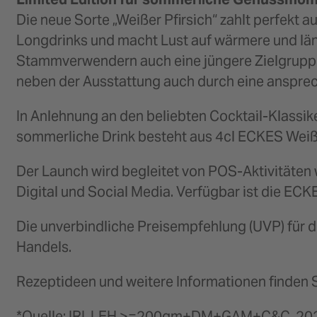
Die neue Sorte „Weißer Pfirsich“ zahlt perfekt au
Longdrinks und macht Lust auf wärmere und län
Stammverwendern auch eine jüngere Zielgruppe 
neben der Ausstattung auch durch eine ansprech
In Anlehnung an den beliebten Cocktail-Klassike
sommerliche Drink besteht aus 4cl ECKES Weißer
Der Launch wird begleitet von POS-Aktivitäte
Digital und Social Media. Verfügbar ist die E
Die unverbindliche Preisempfehlung (UVP) für die
Handels.
Rezeptideen und weitere Informationen finden 
*Quelle: IRI, LEH >=200qm+DM+GAM+C&C, 20