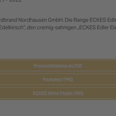
ordbrand Nordhausen GmbH. Die Range ECKES Edle 
Edelkirsch“, den cremig-sahnigen „ECKES Edler Ei
Pressemitteilung als PDF
Packshot | PNG
ECKES White Peach | PNG