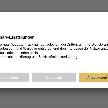
EH
KÖRE MIT FRUC
RIANTE IM LEH