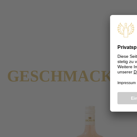
Presse
Pressemeldungen
ECKES Edle Liköre mit fruchtiger Geschmacksvariante im L
Zurück
ECKES EDLE LI
GESCHMACKSVA