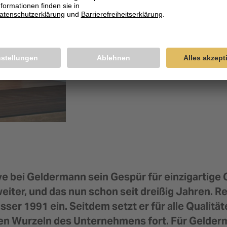
ve bei Geldermann sein Gespür für einzigartige
iter, und das nun schon seit dreißig Jahren. Re
sser 1991 ein. Seitdem setzt er für alle Qualit
hen Wurzeln des Unternehmens fort. Für Gelder