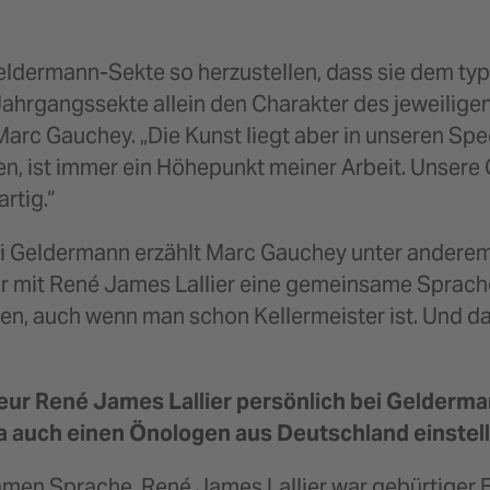
 Geldermann-Sekte so herzustellen, dass sie dem t
Jahrgangssekte allein den Charakter des jeweilige
Marc Gauchey. „Die Kunst liegt aber in unseren Spe
en, ist immer ein Höhepunkt meiner Arbeit. Unsere
rtig.“
ei Geldermann erzählt Marc Gauchey unter andere
e er mit René James Lallier eine gemeinsame Sprac
en, auch wenn man schon Kellermeister ist. Und da
r René James Lallier persönlich bei Gelderman
ja auch einen Önologen aus Deutschland einste
amen Sprache. René James Lallier war gebürtiger Fr