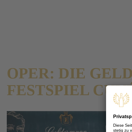
Presse
Pressemeldungen
Die französische Seele Geldermanns
Zurück
PRICKELNDER 
OPER: DIE GE
FESTSPIEL CUVÉ