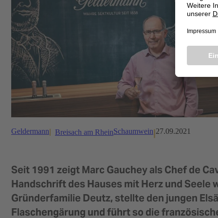
Geldermann
Schaumwein
27.09.2021
Breisach am Rhein
Seit 1991 zeigt Marc Gauchey als Chef de Ca
Handschrift des Hauses mit Herz und Seele we
Gründerfamilie Deutz, stellte den jungen Elsä
Flaschengärung und führt so die französisc