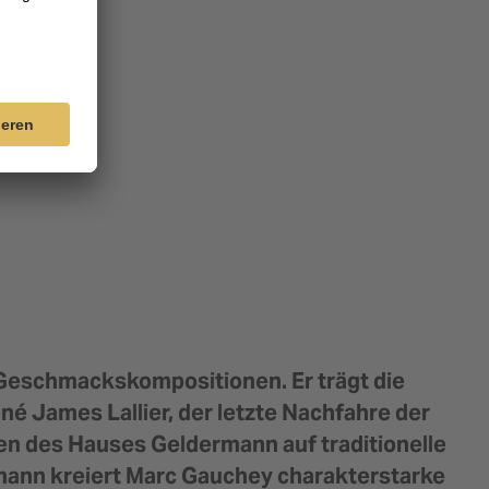
 Geschmackskompositionen. Er trägt die
né James Lallier, der letzte Nachfahre der
äten des Hauses Geldermann auf traditionelle
mann kreiert Marc Gauchey charakterstarke