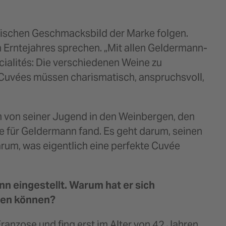
ypischen Geschmacksbild der Marke folgen.
n Erntejahres sprechen. „Mit allen Geldermann-
cialités: Die verschiedenen Weine zu
 Cuvées müssen charismatisch, anspruchsvoll,
m von seiner Jugend in den Weinbergen, den
he für Geldermann fand. Es geht darum, seinen
rum, was eigentlich eine perfekte Cuvée
n eingestellt. Warum hat er sich
llen können?
anzose und fing erst im Alter von 42 Jahren,